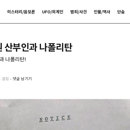
개
미스터리/음모론
UFO/외계인
범죄/사건
인물/역사
단숨
원 산부인과 나폴리탄
과 나폴리탄!
분 걸림
-
댓글 남기기