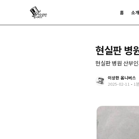
홈
소
현실판 병
현실판 병원 산부인
이상한 옴니버스
2025-02-11
-
1