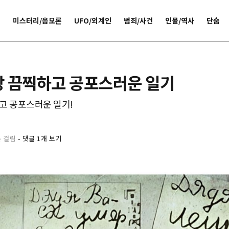
개
미스터리/음모론
UFO/외계인
범죄/사건
인물/역사
단숨
장 끔찍하고 공포스러운 일기
고 공포스러운 일기!
분 걸림
-
댓글 1개 보기