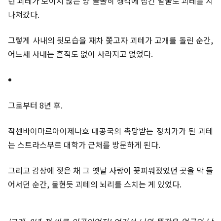
런 괴테가 보이지 않는 양 골똘히 생각에 잠긴 얼굴로 괴테를 지
나쳐갔다.
그렇게 사내의 뒷모습을 재차 쫓고자 괴테가 고개를 돌린 순간,
어느새 사내는 흔적도 없이 사라지고 없었다.
그로부터 8년 후.
작센바이마르아이제나흐 대공국의 촉망받는 정치가가 된 괴테
는 스트라스부르 대학가 근처를 방문하게 된다.
그리고 감상에 젖은 채 그 옛날 사랑이 꽃피워졌었던 곳을 막 들
어서던 순간, 불현듯 괴테의 뇌리를 스치는 게 있었다.