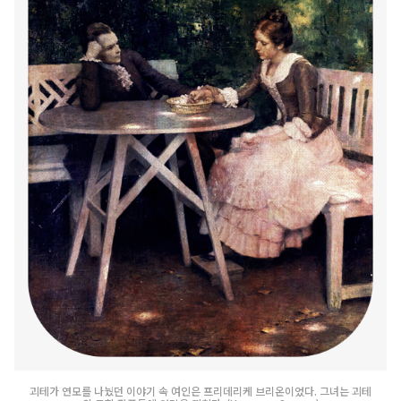
괴테가 연모를 나눴던 이야기 속 여인은 프리데리케 브리온이었다. 그녀는 괴테