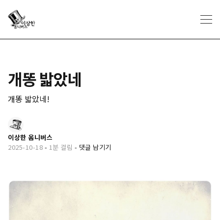
개똥 밟았네
개똥 밟았네!
이상한 옴니버스
2025-10-18
-
1분 걸림
-
댓글 남기기