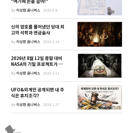
"여기에 돈을 걸어!"
by
이상한 옴니버스
2026.6.8
신의 암호를 풀어냈던 당대 최
고의 석학과 연금술사
by
이상한 옴니버스
2026.5.14
2026년 8월 12일 종말 대비
NASA의 기밀 프로젝트가 유
출!
by
이상한 옴니버스
2026.3.11
UFO&외계인 공개되면 내 주
식은 휴지조각?
by
이상한 옴니버스
2026.1.27