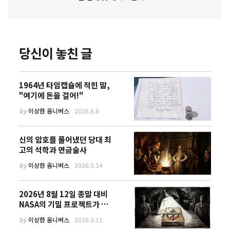
당신이 놓친 글
1964년 타임캡슐에 적힌 말,
"여기에 돈을 걸어!"
by
이상한 옴니버스
2026.6.8
신의 암호를 풀어냈던 당대 최
고의 석학과 연금술사
by
이상한 옴니버스
2026.5.14
2026년 8월 12일 종말 대비
NASA의 기밀 프로젝트가 유
출!
by
이상한 옴니버스
2026.3.11