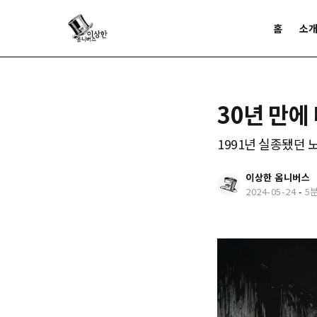
홈
소
30년 만에
1991년 실종됐던 
이상한 옴니버스
2024-05-24
-
5