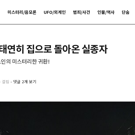
개
미스터리/음모론
UFO/외계인
범죄/사건
인물/역사
단숨
 태연히 집으로 돌아온 실종자
노인의 미스터리한 귀환!
분 걸림
-
댓글 2개 보기