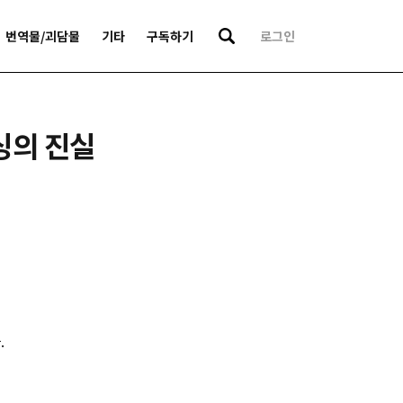
번역물/괴담물
기타
구독하기
로그인
싱의 진실
.