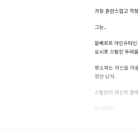
가장 혼란스럽고 격정
그는..
알베르트 아인슈타인과
오시프 스탈린 두려움
평소에는 자신을 마술
였던 남자.
스탈린이 자신의 곁에
이 남자는..
바로, 울프 메싱이었다