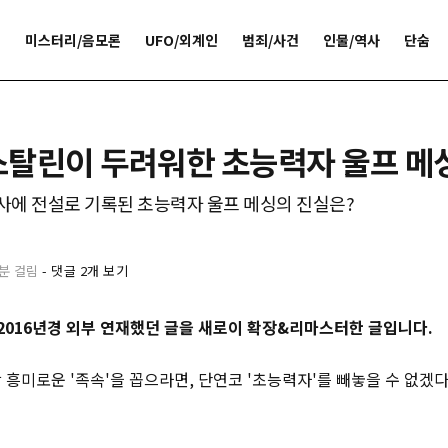
개
미스터리/음모론
UFO/외계인
범죄/사건
인물/역사
단숨
스탈린이 두려워한 초능력자 울프 메
역사에 전설로 기록된 초능력자 울프 메싱의 진실은?
1분 걸림
-
댓글 2개 보기
5-2016년경 외부 연재했던 글을 새로이 확장&리마스터한 글입니다.
흥미로운 '족속'을 꼽으라면, 단연코 '초능력자'를 빼놓을 수 없겠다