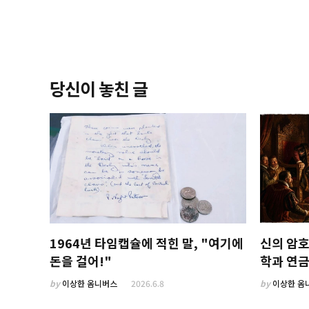
당신이 놓친 글
1964년 타임캡슐에 적힌 말, "여기에
신의 암호
돈을 걸어!"
학과 연
by
이상한 옴니버스
2026.6.8
by
이상한 옴