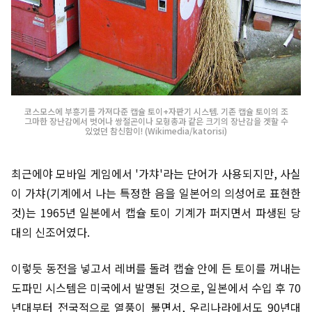
코스모스에 부흥기를 가져다준 캡슐 토이+자판기 시스템. 기존 캡슐 토이의 조
그마한 장난감에서 벗어나 쌍절곤이나 모형총과 같은 크기의 장난감을 겟할 수
있었던 참신함이! (Wikimedia/katorisi)
최근에야 모바일 게임에서 '가챠'라는 단어가 사용되지만, 사실
이 가챠(기계에서 나는 특정한 음을 일본어의 의성어로 표현한
것)는 1965년 일본에서 캡슐 토이 기계가 퍼지면서 파생된 당
대의 신조어였다.
이렇듯 동전을 넣고서 레버를 돌려 캡슐 안에 든 토이를 꺼내는
도파민 시스템은 미국에서 발명된 것으로, 일본에서 수입 후 70
년대부터 전국적으로 열풍이 불면서, 우리나라에서도 90년대