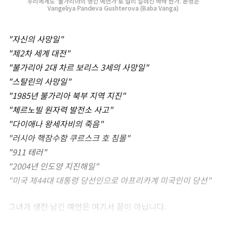
우리에게도 '불가리아의 맹인 예언가'로 널리 알려진 바바 반가. 본명은
Vangeliya Pandeva Gushterova (Baba Vanga)
"자신의 사망일"
"제2차 세계 대전"
"불가리아 2대 차르 보리스 3세의 사망일"
"스탈린의 사망일"
"1985년 불가리아 북부 지역 지진"
"체르노빌 원자력 발전소 사고"
"다이애나 왕세자비의 죽음"
"러시아 핵잠수함 쿠르스크 호 침몰"
"911 테러"
"2004년 인도양 지진해일"
"미국 제44대 대통령 당선인으로 아프리카계 미국인이 당선"
그녀가 생전 남긴 예언은 여기서 끝이 아닙니다.