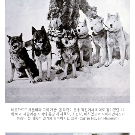
레온하르트 세팔라와 그의 개들. 맨 좌측이 운송 작전에서 리더로 참여했던 12
세 토고. 세팔라는 지역의 유명 개 사육사, 조련사, 머셔였으며 시베리안허스키
품종의 첫 대중적 인기화에 이바지한 인물 (Carrie McLain Museum)