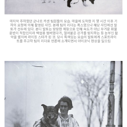
마지막 주자였던 군나르 카센 팀원들의 모습. 마을에 도착한 지 몇 시간 이후 기
자의 요청에 의해 촬영된 사진. 본래 팀의 리더는 폭스였으나 해당 사진에선 발
토가 선두에 있다. 본디 발토는 땅땅한 체형으로 인해 속도가 아닌 무거운 화물
운반이 적합인지라 백업용 멤버였다가, 얼어붙은 강가를 탐지하는 등 눈부신 활
약을 펼치며 라이징 스타가 된 것. 당시 특색있는 모습의 발토에게 스포트라이
트를 주고자 팀의 리더로 언론에 소개되면서 아이코닉 현상을 일으킴