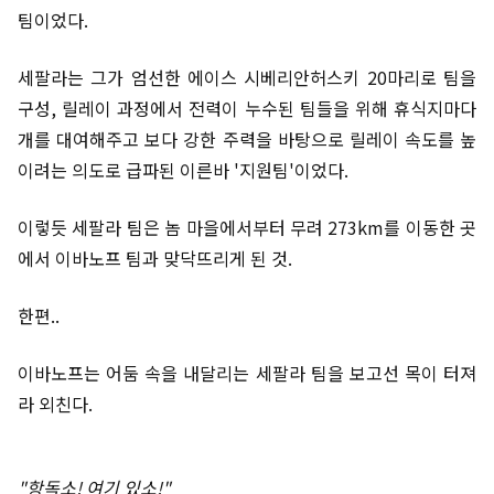
팀이었다.
세팔라는 그가 엄선한 에이스 시베리안허스키 20마리로 팀을
구성, 릴레이 과정에서 전력이 누수된 팀들을 위해 휴식지마다
개를 대여해주고 보다 강한 주력을 바탕으로 릴레이 속도를 높
이려는 의도로 급파된 이른바 '지원팀'이었다.
이렇듯 세팔라 팀은 놈 마을에서부터 무려 273km를 이동한 곳
에서 이바노프 팀과 맞닥뜨리게 된 것.
한편..
이바노프는 어둠 속을 내달리는 세팔라 팀을 보고선 목이 터져
라 외친다.
"항독소! 여기 있소!"