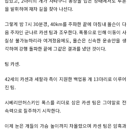
잡았고, 2마리의 개가 사타구니 동상을 입은 상태에서도 투혼
을 발휘하며 재차 길을 찾아 나선다.
그렇게 밤 7시 30분경, 40km를 주파한 끝에 마침내 올슨이 다
음 주자인 군나르 카센 팀과 조우한다. 폭풍으로 인해 이동이 사
실상 불가능하리라 여겨졌음에도, 올슨은 신속한 운송만을 생
각하며 강행 돌파한 끝에 그같은 결과를 냈던 것이다.
팀 카센.
42세의 카센과 세팔라 측이 지원한 백업용 개 13마리로 이루어
진 팀.
시베리안허스키인 폭스를 리더로 삼은 카센 팀은 그야말로 전
속력으로 질주하기 시작한다.
이제 눈은 개들의 가슴 높이까지 차올랐으며 카센 팀은 암흑과