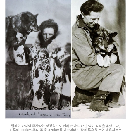
릴레이 마지막 주자라는 상징성으로 인해 군나르 카센 팀이 각광을 받았으나,
하루에 100km 주파 및 총 420km를 내달리며 노장의 투혼을 보인 레온하르트