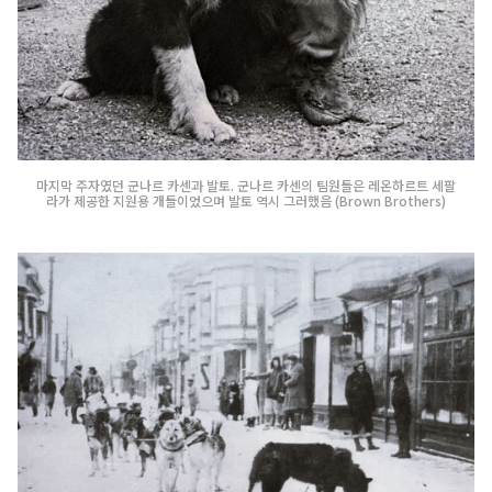
마지막 주자였던 군나르 카센과 발토. 군나르 카센의 팀원들은 레온하르트 세팔
라가 제공한 지원용 개들이었으며 발토 역시 그러했음 (Brown Brothers)