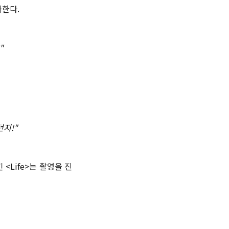
화한다.
"
던지!"
<Life>는 촬영을 진