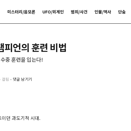
개
미스터리/음모론
UFO/외계인
범죄/사건
인물/역사
단숨
챔피언의 훈련 비법
 수중 훈련을 입는다!
분 걸림
-
댓글 남기기
트이던 과도기적 시대.