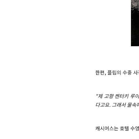
한편, 플립의 수중 
"제 고향 켄터키 루
다고요. 그래서 물속
캐시어스는 호텔 수영