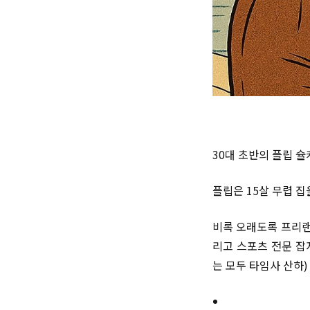
30대 초반의 플립 슐
플립은 15살 무렵 
비록 오래도록 프리랜서
리고 스포츠 전문 잡지로
는 모두 타임사 산하)