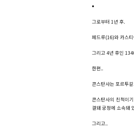
그로부터 1년 후.
페드루(16)와 카스티
그리고 4년 후인 13
한편..
콘스탄사는 포르투갈로
콘스탄사의 친척이기도
결돼 궁정에 소속돼 있
그리고..