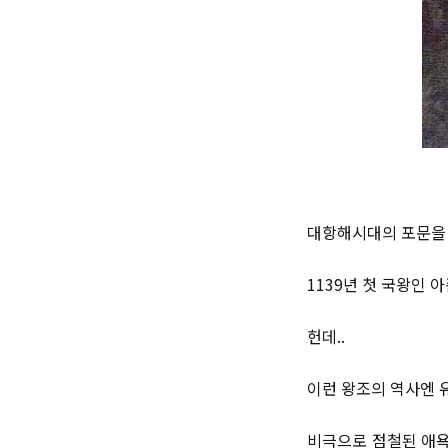
대항해시대의 포문을 
1139년 첫 국왕인 
헌데..
이런 왕조의 역사엔 
비극으로 점철된 애욕