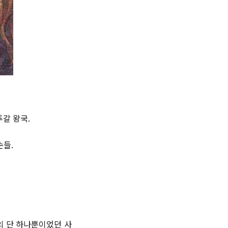
갈 왕국.
손들.
의 단 하나뿐이었던 사