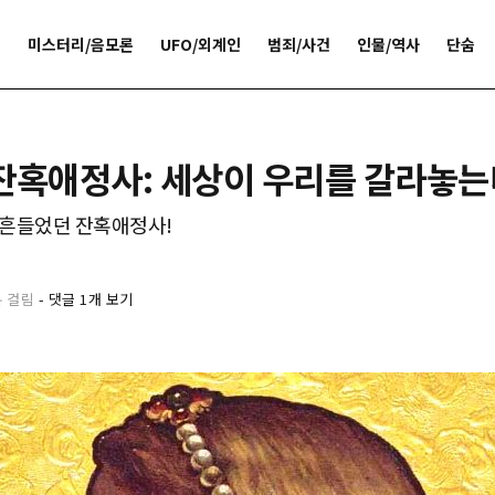
개
미스터리/음모론
UFO/외계인
범죄/사건
인물/역사
단숨
 잔혹애정사: 세상이 우리를 갈라놓
뒤흔들었던 잔혹애정사!
분 걸림
-
댓글 1개 보기