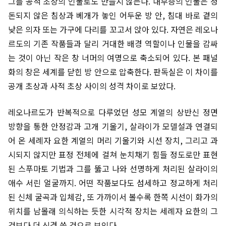
그를 공적 초상의 인물로도 만들지 않는다. 내부층의 인물은 정
돈되지 않은 침상과 베개가 놓인 어두운 방 안, 침대 바로 곁의
낮은 의자 또는 가구에 다리를 꼬고서 앉아 있다. 자연은 레오나
르도의 기존 작품들과 달리 거대한 배경 역할이나 인물을 감싸
는 것이 아닌 작은 창 너머의 여명으로 축소되어 있다. 본 패널
화의 창은 세계를 닫힌 방 안으로 압축한다. 판독실은 이 차이를
공개 초상과 사적 초상 사이의 성격 차이로 보았다.
레오나르도가 반복적으로 다루었던 성모 계열의 상반신 정면
방향을 통한 안정감과 고개 기울기, 살라이가 모델설과 연결되
어 온 세례자 요한 계열의 머리 기울기와 시선 장치, 그리고 과
시되지 않지만 표정 전체에 걸쳐 눈치채기 힘들 정도로만 표현
된 스푸마토 기법과 그를 뚫고 나와 선명하게 처리된 살라이의
애수 서린 얼굴까지. 어떤 작품보다도 섬세하고 정교하게 처리
된 신체 굴곡과 입체감, 또 가까이서 볼수록 한쪽 시선이 화가의
위치를 남몰래 의식하는 듯한 시각적 장치는 세례자 요한의 그
것보다 더 신경 쓴 것으로 보인다.