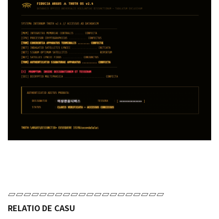
▱▱▱▱▱▱▱▱▱▱▱▱▱▱▱▱▱▱▱▱
RELATIO DE CASU