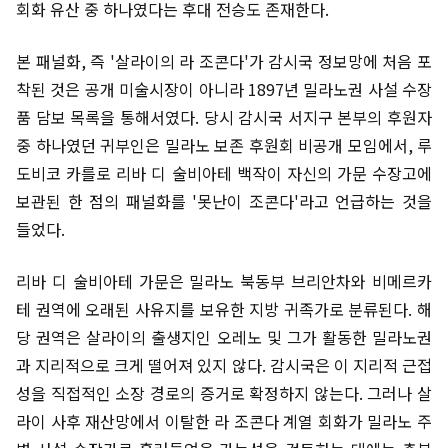
회화 유산 중 하나였다는 후대 전승도 존재한다.
본 패널화, 즉 '살라이의 라 조콘다'가 감시국 정보망에 처음 포
착된 것은 공개 미술시장이 아니라 1897년 밀라노권 사설 수장
품 담보 목록을 통해서였다. 당시 감시국 서지구 본부의 후원자
중 하나였던 귀부인은 밀라노 보존 후원회 비공개 모임에서, 루
도비코 카를로 리바 디 술비아테 백작이 자신의 가문 수장고에
보관된 한 점의 패널화를 '못난이 조콘다'라고 언급하는 것을
들었다.
리바 디 술비아테 가문은 밀라노 북동부 브리안차와 비메르카
테 권역에 오래된 사유지를 보유한 지방 귀족가로 분류된다. 해
당 권역은 살라이의 출생지인 오레노 및 그가 활동한 밀라노권
과 지리적으로 크게 떨어져 있지 않다. 감시국은 이 지리적 근접
성을 직접적인 소장 경로의 증거로 확정하지 않는다. 그러나 살
라이 사후 재산망에서 이탈한 라 조콘다 계열 회화가 밀라노 주