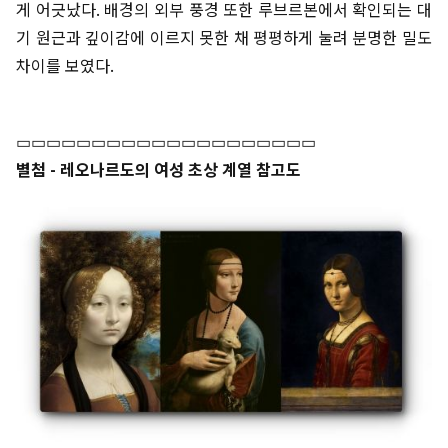
게 어긋났다. 배경의 외부 풍경 또한 루브르본에서 확인되는 대
기 원근과 깊이감에 이르지 못한 채 평평하게 눌려 분명한 밀도
차이를 보였다.
▭▭▭▭▭▭▭▭▭▭▭▭▭▭▭▭▭▭▭▭
별첨 - 레오나르도의 여성 초상 계열 참고도