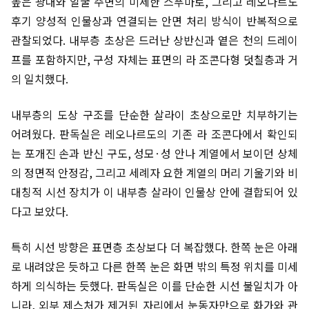
높은 광대와 얼굴 주변의 미세한 스푸마토, 그리고 레오나르도
후기 양성적 인물상과 연결되는 안면 처리 방식이 반복적으로
관찰되었다. 내부층 초상은 드러난 상반신과 옅은 천의 드레이
프를 포함하지만, 구성 자체는 표면의 라 조콘다형 덧칠층과 거
의 일치했다.
내부층의 도상 구조를 단순한 살라이 초상으로만 치부하기는
어려웠다. 판독실은 레오나르도의 기존 라 조콘다에서 확인되
는 포개진 손과 반신 구도, 성모·성 안나 계열에서 보이던 상체
의 정면적 안정감, 그리고 세례자 요한 계열의 머리 기울기와 비
대칭적 시선 장치가 이 내부층 살라이 인물상 안에 결합되어 있
다고 보았다.
특히 시선 방향은 표면층 초상보다 더 복잡했다. 한쪽 눈은 아래
로 내려앉은 듯하고 다른 한쪽 눈은 화면 밖의 특정 위치를 미세
하게 의식하는 듯했다. 판독실은 이를 단순한 시선 불일치가 아
니라, 외부 제스처가 제거된 자리에서 눈동자만으로 화가와 관