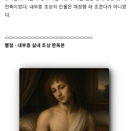
전축이었다. 내부층 초상의 인물은 여성형 라 조콘다가 아니었
다.
▭▭▭▭▭▭▭▭▭▭▭▭▭▭▭▭▭▭▭▭
별첨 - 내부층 실내 초상 판독본