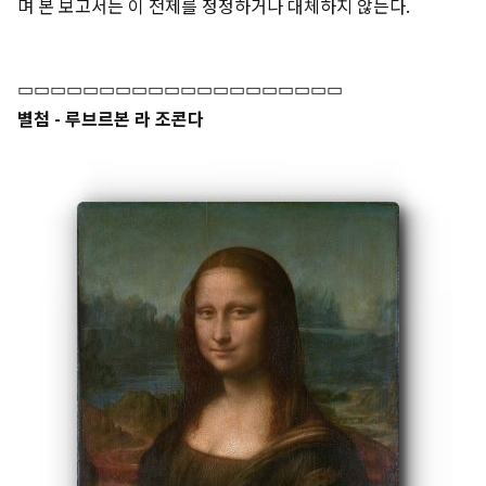
며 본 보고서는 이 전제를 정정하거나 대체하지 않는다.
▭▭▭▭▭▭▭▭▭▭▭▭▭▭▭▭▭▭▭▭
별첨 - 루브르본 라 조콘다