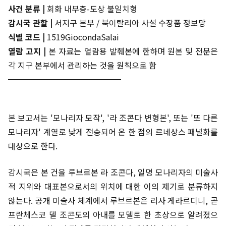
사건 분류 |
회화 내부층-도상 불일치형
감시국 관할 |
서지구 본부 / 북이탈리아 사설 수장품 정보망
식별 코드 |
1519GiocondaSalai
열람 고지 |
본 자료는 열람용 발췌본에 한하며 원본 및 전문은
각 지구 본부에서 관리하는 것을 원칙으로 함
━━━━━━━━━━━━━━
본 보고서는 '모나리자 모작', '라 조콘다 변형본', 또는 '또 다른
모나리자' 계열로 낮게 전승되어 온 한 점의 르네상스 패널화를
대상으로 한다.
감시국은 본 건을 루브르본 라 조콘다, 일명 모나리자의 미술사
적 지위와 대표본으로서의 위치에 대한 이의 제기로 분류하지
않는다. 공개 미술사 체계에서 루브르본은 리사 게라르디니, 곧
프란체스코 델 조콘도의 아내를 모델로 한 초상으로 알려졌으