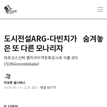
도시전설ARG-다빈치가 숨겨놓
은 또 다른 모나리자
아르고스신탁 범지구이격징후감시국 식별 코드
1519GiocondaSalai!
이상한 옴니버스
2026-06-14
-
21분 걸림
-
댓글 남기기
도시전설