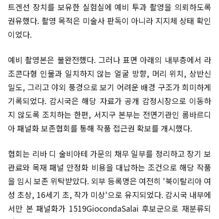
트겐선 장치를 보유한 실험실에 예비 투과 촬영을 의뢰하도록
권유했다. 촬영 목적은 미술사 판독이 아니라 지지체 상태 확인
이었다.
예비 촬영본은 불완전했다. 그러나 표면 아래의 내부층에서 라
조콘다형 인물과 일치하지 않는 얼굴 방향, 머리 위치, 상반신
밀도, 그리고 야외 풍경으로 보기 어려운 배경 구조가 희미하게
기록되었다. 감시국은 해당 자료가 공개 감정시장으로 이동하
지 않도록 조치하는 한편, 서지구 본부는 전면기관인 롬바르디
아 패널화 보존협회를 통해 작품 접근권 확보를 개시했다.
협회는 리바 디 술비아테 가문의 채무 일부를 정리하고 장기 보
관료와 목재 패널 안정화 비용을 대납하는 조건으로 해당 작품
을 임시 보존 위탁받았다. 외부 등록명은 여전히 '북이탈리아 여
성 초상, 16세기 초, 작가 미상'으로 유지되었다. 감시국 내부에
서만 본 패널화가 1519GiocondaSalai 후보군으로 재분류되