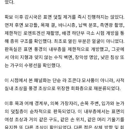
었다.
확보 이후 감시국은 표면 덧칠 제거를 즉시 진행하지는 않았다.
먼저 후면 보강틀, 목재 결, 바니시층, 납백 분포, 측면광 촬영,
제한적인 로엔트겐선 재촬영, 배경 하단부 극소 시험 개방을 통
해 층위 구조를 확인했다. 최초로 열린 부분은 얼굴이 아니었다.
판독실은 표면 풍경의 내부층을 제한적으로 개방했고, 그곳에
서 야외 지형과 맞지 않는 수직 벽면, 장막성 명암, 낮은 침상 또
는 가구의 수평선을 확인했다.
이 시점에서 본 패널화는 단순 라 조콘다 모사품이 아니라, 사적
실내 초상을 풍경 초상으로 위장한 회화층으로 재분류되었다.
이후 목과 어깨 경계부, 의복 가장자리, 손목 주변, 입가와 눈가
의 덧칠층이 순차적으로 판독되었다. 이 내부층에서는 표면의
여성 초상과 거의 같은 구도, 같은 손 위치, 같은 머리 기울기를
유지한 또 다른 초상이 확인되었다. 다른 점은 상체 방향 및 회