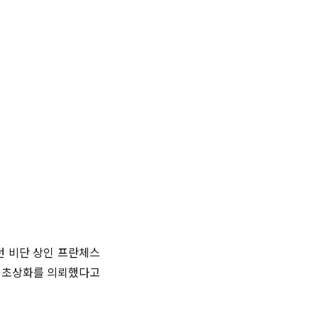
던 비단 상인 프란체스
게 초상화를 의뢰했다고