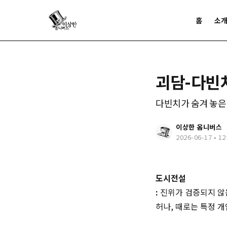
홈
소
괴담-다빈치
다빈치가 숨겨 놓은
이상한 옴니버스
2026-06-17
-
1
도시전설
:
진위가 검증되지 않은
허나, 때로는 특정 