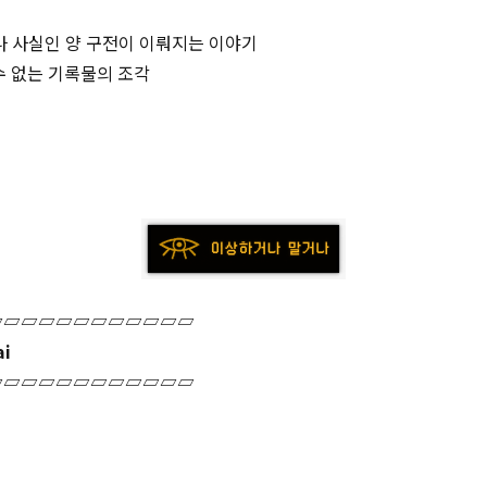
 사실인 양 구전이 이뤄지는 이야기
수 없는 기록물의 조각
▱▱▱▱▱▱▱▱▱▱▱▱
ai
▱▱▱▱▱▱▱▱▱▱▱▱