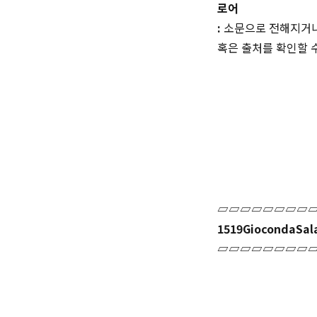
로어
:
소문으로 전해지거나
혹은 출처를 확인할 
▱▱▱▱▱▱▱▱
1519GiocondaSal
▱▱▱▱▱▱▱▱