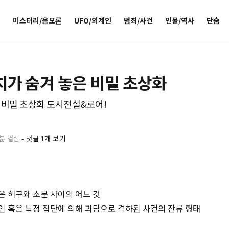
개
미스터리/음모론
UFO/외계인
범죄/사건
인물/역사
단숨
가 숨겨 놓은 비밀 초상화
 비밀 초상화 도시전설&로어!
2분 걸림
-
댓글 1개 보기
 허구와 소문 사이의 어느 것
개인 혹은 특정 집단에 의해 괴담으로 격하된 사건의 잔류 형태