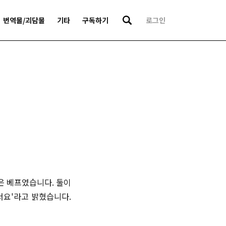
번역물/괴담물
기타
구독하기
로그인
셋은 베프였습니다. 둘이
서요'라고 밝혔습니다.