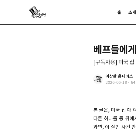
홈
소
베프들에게
[구독자용] 미국 십
이상한 옴니버스
2026-06-19
-
6
본 글은, 미국 십 대
다른 하나를 등 뒤에
과연, 이 살인 사건