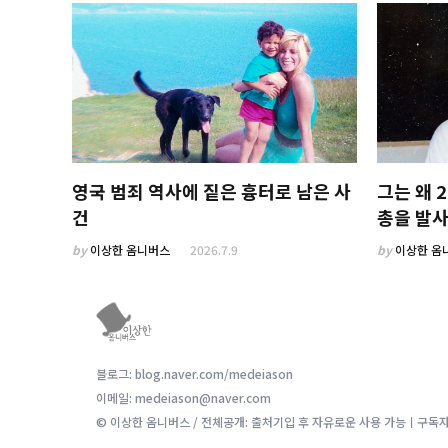
영국 범죄 역사에 짙은 흉터로 남은 사
그는 왜 2
건
총을 발
by
이상한 옴니버스
2026.7.9
by
이상한 옴
블로그: blog.naver.com/medeiason
이메일: medeiason@naver.com
© 이상한 옴니버스 / 전체공개: 출처기입 후 자유로운 사용 가능ㅣ구독자