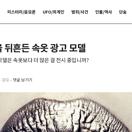
개
미스터리/음모론
UFO/외계인
범죄/사건
인물/역사
단숨
 뒤흔든 속옷 광고 모델
 모델은 속옷보다 더 많은 걸 전시 중입니까?
분 걸림
-
댓글 남기기