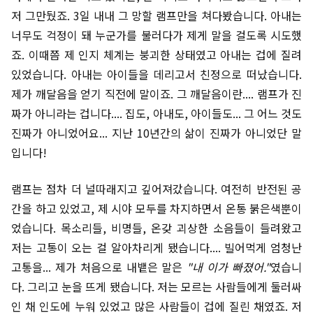
저 그만뒀죠. 3일 내내 그 망할 램프만을 쳐다봤습니다. 아내는
너무도 걱정이 돼 누군가를 불러다가 제게 말을 걸도록 시도했
죠. 이때쯤 제 인지 체계는 붕괴한 상태였고 아내는 겁에 질려
있었습니다. 아내는 아이들을 데리고서 친정으로 떠났습니다.
제가 깨달음을 얻기 직전에 말이죠. 그 깨달음이란.... 램프가 진
짜가 아니라는 겁니다.... 집도, 아내도, 아이들도... 그 어느 것도
진짜가 아니었어요... 지난 10년간의 삶이 진짜가 아니었단 말
입니다!
램프는 점차 더 널따래지고 깊어져갔습니다. 여전히 반전된 공
간을 하고 있었고, 제 시야 모두를 차지하면서 온통 붉은색뿐이
었습니다. 목소리들, 비명들, 온갖 괴상한 소음들이 들려왔고
저는 고통이 오는 걸 알아차리게 됐습니다.... 빌어먹게 엄청난
고통을... 제가 처음으로 내뱉은 말은
"내 이가 빠졌어."
였습니
다. 그리고 눈을 뜨게 됐습니다. 저는 모르는 사람들에게 둘러싸
인 채 인도에 누워 있었고 많은 사람들이 겁에 질린 채였죠. 저