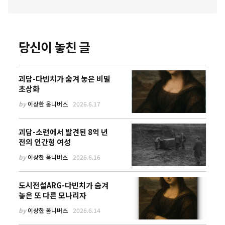
당신이 놓친 글
괴담-다빈치가 숨겨 놓은 비밀
초상화
by
이상한 옴니버스
2026.6.17
괴담-소련에서 발견된 8억 년
전의 인간형 여성
by
이상한 옴니버스
2026.6.16
도시전설ARG-다빈치가 숨겨
놓은 또 다른 모나리자
by
이상한 옴니버스
2026.6.14