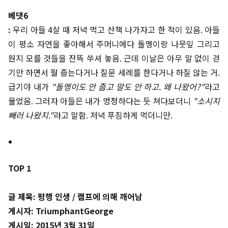
베댓6
:
우리 아들 4살 때 저녁 먹고 산책 나가자고 한 적이 있음. 아들
이 평소 자연을 좋아해서 주머니에다 돌멩이랑 나뭇잎 그리고
뭔지 모를 것들을 잔뜩 쑤셔 놓음. 근데 이날은 아무 말 없이 걷
기만 하면서 뭘 줍는다거나 질문 세례를 한다거나 하질 않는 거.
급기야 내가
"돌멩이도 안 줍고 말도 안 하고. 왜 나왔어?"
라고
물었음. 그러자 아들은 내가 멍청하다는 듯 쳐다보더니
"소시지
빼러 나왔지."
라고 말함. 저녁 푸짐하게 먹더니만.
TOP 1
글 제목: 평행 인생 / 램프에 의해 깨어남
게시자: TriumphantGeorge
게시일: 2015년 3월 31일