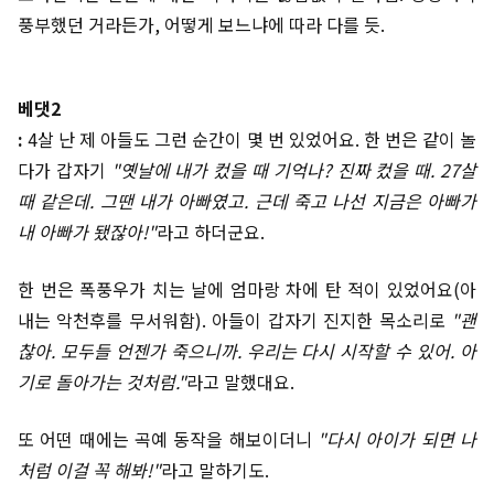
풍부했던 거라든가, 어떻게 보느냐에 따라 다를 듯.
베댓2
:
4살 난 제 아들도 그런 순간이 몇 번 있었어요. 한 번은 같이 놀
다가 갑자기
"옛날에 내가 컸을 때 기억나? 진짜 컸을 때. 27살
때 같은데. 그땐 내가 아빠였고. 근데 죽고 나선 지금은 아빠가
내 아빠가 됐잖아!"
라고 하더군요.
한 번은 폭풍우가 치는 날에 엄마랑 차에 탄 적이 있었어요(아
내는 악천후를 무서워함). 아들이 갑자기 진지한 목소리로
"괜
찮아. 모두들 언젠가 죽으니까. 우리는 다시 시작할 수 있어. 아
기로 돌아가는 것처럼."
라고 말했대요.
또 어떤 때에는 곡예 동작을 해보이더니
"다시 아이가 되면 나
처럼 이걸 꼭 해봐!"
라고 말하기도.