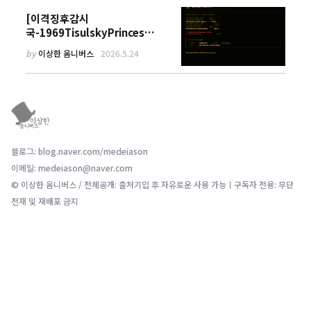
[이격징후감시
국-1969TisulskyPrincess]
8억 년 전의 인간형 여성
by
이상한 옴니버스
2026.5.24
블로그: blog.naver.com/medeiason
이메일: medeiason@naver.com
© 이상한 옴니버스 / 전체공개: 출처기입 후 자유로운 사용 가능ㅣ구독자 전용: 무단
전재 및 재배포 금지