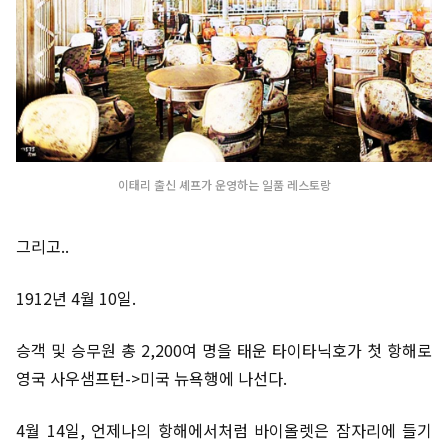
이태리 출신 셰프가 운영하는 일품 레스토랑
그리고..
1912년 4월 10일.
승객 및 승무원 총 2,200여 명을 태운 타이타닉호가 첫 항해로
영국 사우샘프턴->미국 뉴욕행에 나선다.
4월 14일, 언제나의 항해에서처럼 바이올렛은 잠자리에 들기