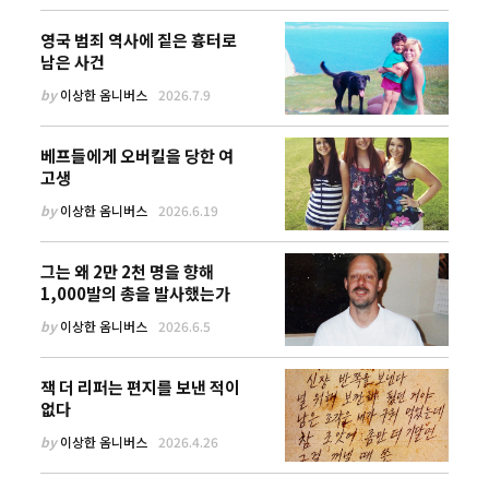
영국 범죄 역사에 짙은 흉터로
남은 사건
by
이상한 옴니버스
2026.7.9
베프들에게 오버킬을 당한 여
고생
by
이상한 옴니버스
2026.6.19
그는 왜 2만 2천 명을 향해
1,000발의 총을 발사했는가
by
이상한 옴니버스
2026.6.5
잭 더 리퍼는 편지를 보낸 적이
없다
by
이상한 옴니버스
2026.4.26