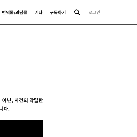
번역물/괴담물
기타
구독하기
로그인
 아닌, 사건의 악랄한
니다.