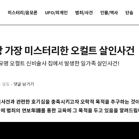
개
미스터리/음모론
UFO/외계인
범죄/사건
인물/역사
단숨
상 가장 미스터리한 오컬트 살인사건
 유명 오컬트 신비술사 집에서 발생한 일가족 살인사건!
분 걸림
-
댓글 남기기
범죄사건과 관련한 호기심을 충족시키고자 오락적 목적을 추구하는 것이
에 범죄의 연보年譜를 통한 교육에 그 목적을 두고 있음을 알려드립