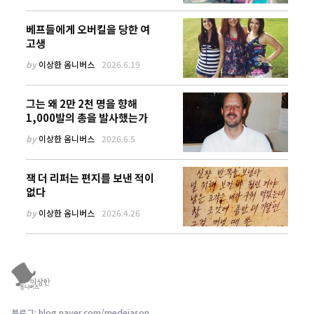
베프들에게 오버킬을 당한 여
고생
by
이상한 옴니버스
2026.6.19
그는 왜 2만 2천 명을 향해
1,000발의 총을 발사했는가
by
이상한 옴니버스
2026.6.5
잭 더 리퍼는 편지를 보낸 적이
없다
by
이상한 옴니버스
2026.4.26
블로그: blog.naver.com/medeiason