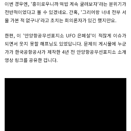
이번 경우엔, '흥미로우니까 떡밥 계속 굴려보자'라는 분위기가
전반적이었다고 볼 수 있겠네요. 간혹, '그리어랑 너네 전부 서
울 가본 적 없구나'라고 초치는 회의론자가 있긴 했지만요.
한편, 이 '안양항공무선표지소 UFO 은폐설'이 적잖게 이슈가
되면서 웃지 못할 해프닝도 있었답니다. 문제의 게시물에 누군
가가 한국공항공사가 제작한 4년 전 안양항공무선표지소 소개
영상 링크를 공유한 겁니다.